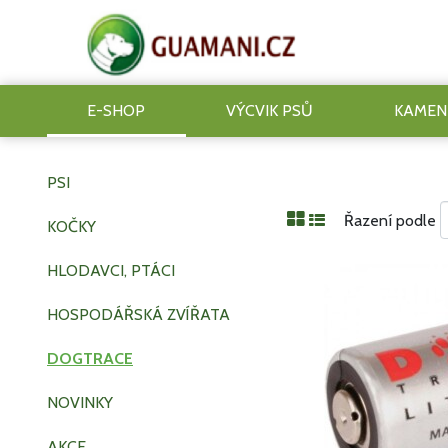
E-SHOP
VÝCVIK PSŮ
KAMEN
PSI
Řazení podle
KOČKY
HLODAVCI, PTÁCI
HOSPODÁŘSKÁ ZVÍŘATA
DOGTRACE
NOVINKY
AKCE