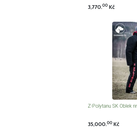
00
3,770.
Kč
Z-Polytanu SK Oblek r
00
35,000.
Kč