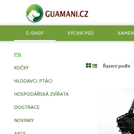
E-SHOP
VÝCVIK PSŮ
KAMEN
PSI
Řazení podle
KOČKY
HLODAVCI, PTÁCI
HOSPODÁŘSKÁ ZVÍŘATA
DOGTRACE
NOVINKY
AKCE