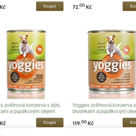
00
Kč
72.
Kč
s zvěřinová konzerva s dýní,
Yoggies zvěřinová konzerva s 
kami a pupálkovým olejem
brusinkami a pupálkovým ole
(800g)
00
Kč
119.
Kč