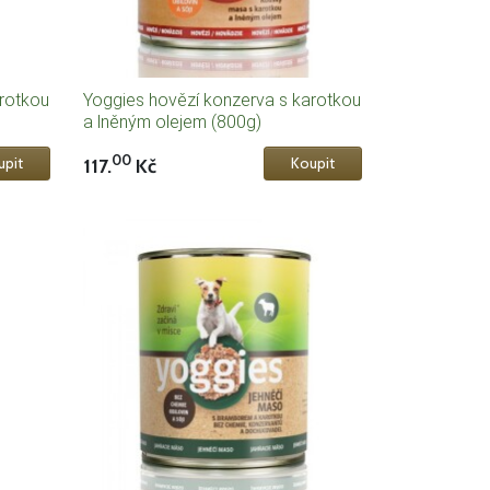
arotkou
Yoggies hovězí konzerva s karotkou
a lněným olejem (800g)
00
117.
Kč