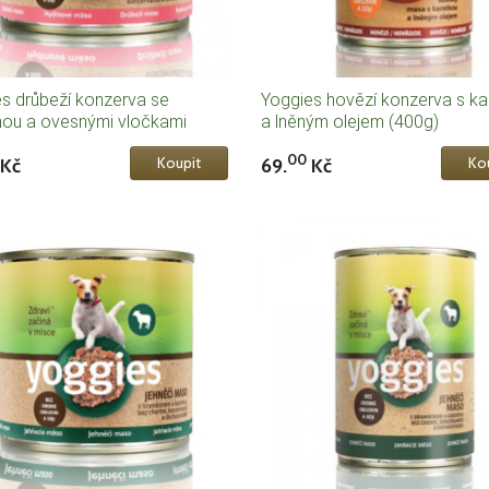
s drůbeží konzerva se
Yoggies hovězí konzerva s k
nou a ovesnými vločkami
a lněným olejem (400g)
00
Kč
69.
Kč