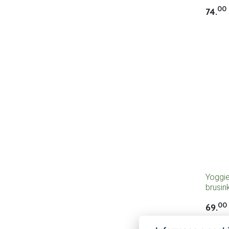
00
74.
Yoggie
brusin
(400g)
00
69.