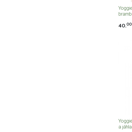
Yoggie
bramb
00
40.
Yoggie
a jáhl