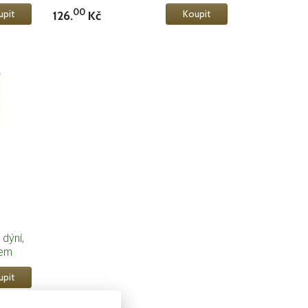
00
126.
Kč
dýní,
jem