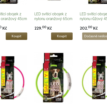
ítící obojek z
LED svítící obojek z
LED svítící oboj
u oranžový 45cm
nylonu oranžový 65cm
nylonu růžový 
0
00
00
Kč
229.
Kč
202.
Kč