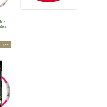
ek z
 65cm