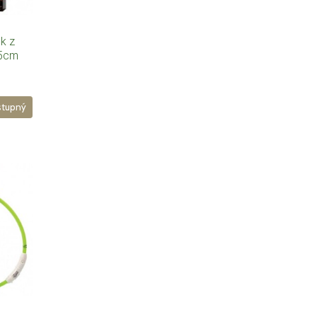
ek z
45cm