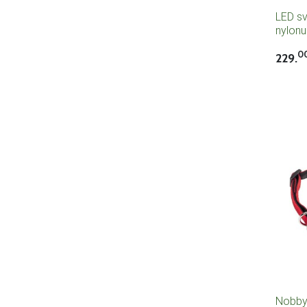
LED sv
nylon
0
229.
Nobby