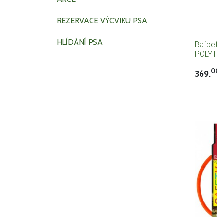
REZERVACE VÝCVIKU PSA
HLÍDÁNÍ PSA
Bafpe
POLY
omyvat
0
369.