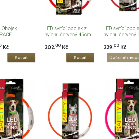
t Obojek
LED svítící obojek z
LED svítící oboj
TRACE
nylonu červený 45cm
nylonu červený
elný - růžová
0
00
00
Kč
202.
Kč
229.
Kč