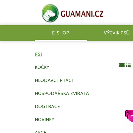
E-SHOP
VÝCVIK PSŮ
PSI
KOČKY
HLODAVCI, PTÁCI
HOSPODÁŘSKÁ ZVÍŘATA
DOGTRACE
NOVINKY
AKCE