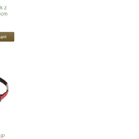
ek z
65cm
IP