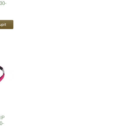
30-
IP
0-