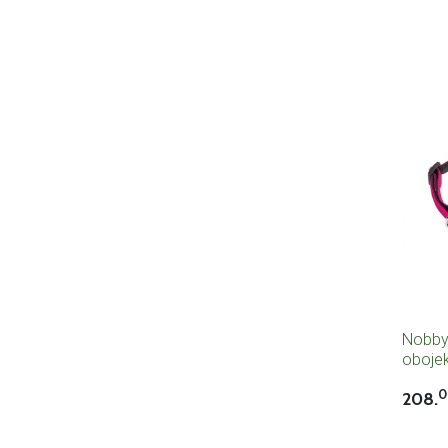
Nobby
obojek
65cm 
0
208.