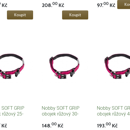
0
00
00
Kč
208.
Kč
97.
Kč
 SOFT GRIP
Nobby SOFT GRIP
Nobby SOFT GR
 růžový 25-
obojek růžový 30-
obojek růžový 4
/ 15mm
45cm / 20mm
55cm / 25mm
0
00
00
Kč
148.
Kč
193.
Kč