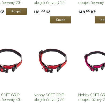
 červený 20-
obojek červený 25-
obojek červený 
/ 10mm
35cm / 15mm
45cm / 20mm
00
00
Kč
118.
Kč
148.
Kč
 SOFT GRIP
Nobby SOFT GRIP
Nobby SOFT GR
 červený 40-
obojek červený 50-
obojek růžový 2
/ 25mm
65cm / 25mm
30cm / 10mm