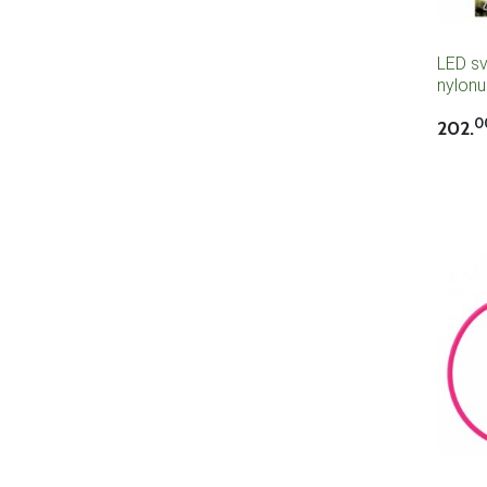
LED sv
nylon
0
202.