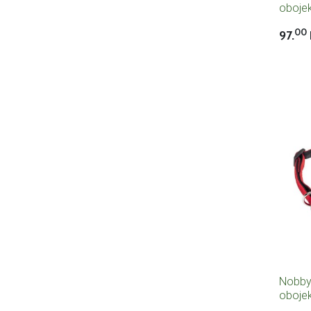
obojek
30cm 
00
97.
Nobby
obojek
55cm 