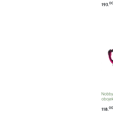
0
193.
Nobby
obojek
35cm 
0
118.