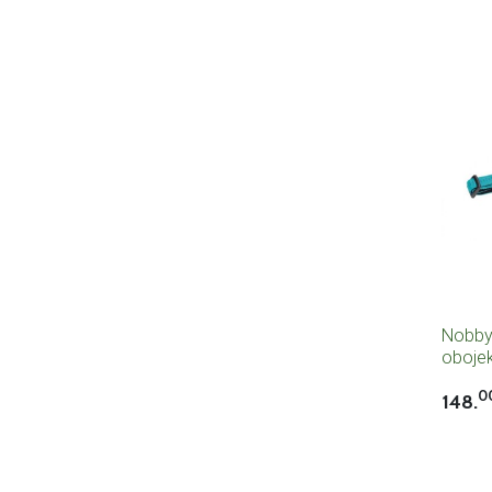
Nobby
obojek
45cm 
0
148.