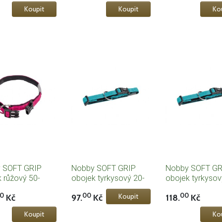
 SOFT GRIP
Nobby SOFT GRIP
Nobby SOFT GR
 růžový 50-
obojek tyrkysový 20-
obojek tyrkysov
/ 25mm
30cm / 10mm
35cm / 15mm
0
00
00
Kč
97.
Kč
118.
Kč