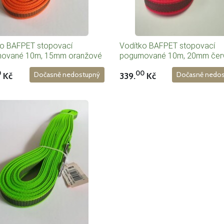
ko BAFPET stopovací
Vodítko BAFPET stopovací
ované 10m, 15mm oranžové
pogumované 10m, 20mm čer
0
00
Kč
339.
Kč