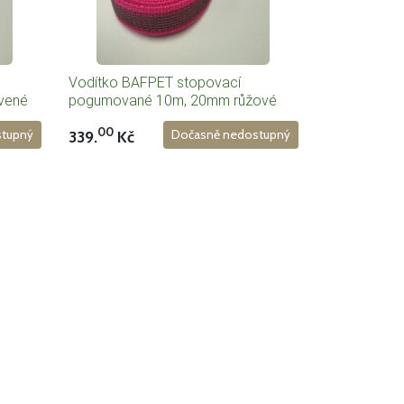
Vodítko BAFPET stopovací
vené
pogumované 10m, 20mm růžové
00
339.
Kč