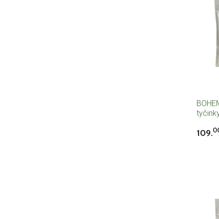
BOHEM
tyčink
0
109.