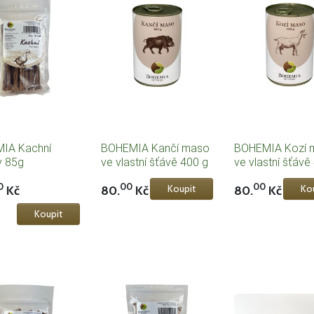
IA Kachní
BOHEMIA Kančí maso
BOHEMIA Kozí 
y 85g
ve vlastní šťávě 400 g
ve vlastní šťávě
0
00
00
Kč
80.
Kč
80.
Kč