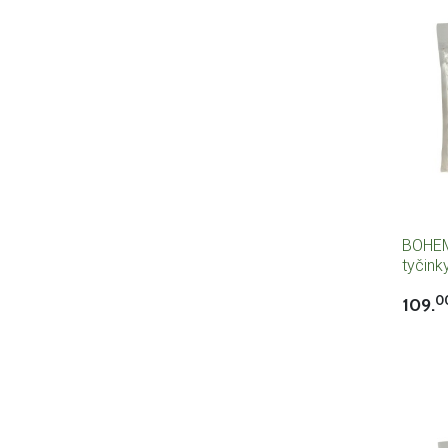
BOHEM
tyčink
0
109.