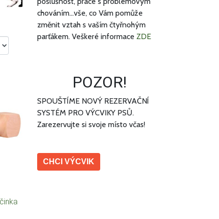
poslušnost, práce s problémovým
chováním...vše, co Vám pomůže
změnit vztah s vaším čtyřnohým
parťákem. Veškeré informace
ZDE
POZOR!
SPOUŠTÍME NOVÝ REZERVAČNÍ
SYSTÉM PRO VÝCVIKY PSŮ.
Zarezervujte si svoje místo včas!
CHCI VÝCVIK
 činka