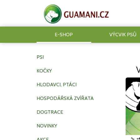
E-SHOP
VÝCVIK PSŮ
PSI
KOČKY
HLODAVCI, PTÁCI
HOSPODÁŘSKÁ ZVÍŘATA
DOGTRACE
NOVINKY
AKCE