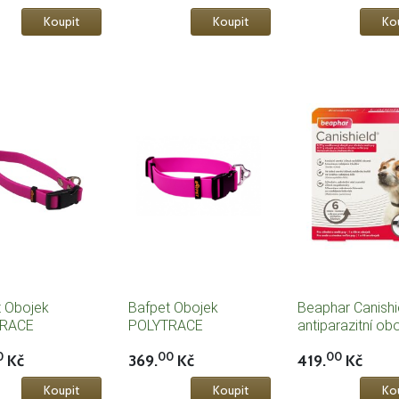
t Obojek
Bafpet Obojek
Beaphar Canishi
TRACE
POLYTRACE
antiparazitní ob
elný - růžová
omyvatelný - růžová
pro malá a střed
0
00
00
Kč
369.
Kč
419.
Kč
plemena 48cm