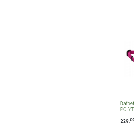
Bafpe
POLY
omyvat
0
229.