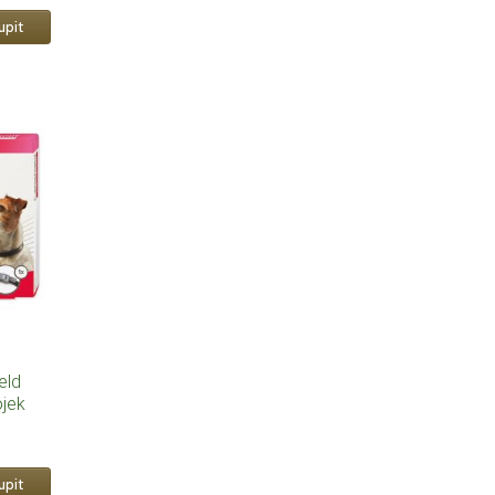
eld
ojek
ní