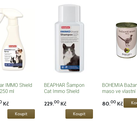
ar IMMO Shield
BEAPHAR Šampon
BOHEMIA Bažan
250 ml
Cat Immo Shield
maso ve vlastní
200ml
400g
0
00
00
Kč
229.
Kč
80.
Kč