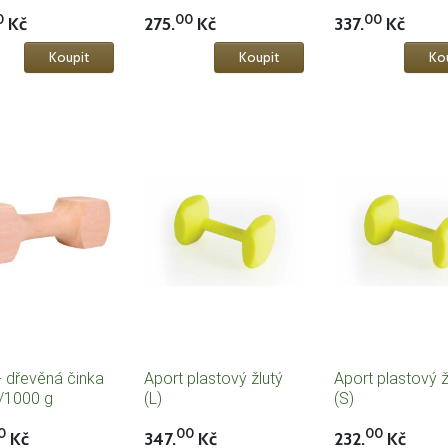
0
00
00
Kč
275.
Kč
337.
Kč
- dřevěná činka
Aport plastový žlutý
Aport plastový ž
/1000 g
(L)
(S)
0
00
00
Kč
347.
Kč
232.
Kč