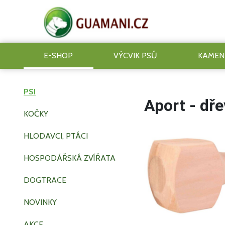
E-SHOP
VÝCVIK PSŮ
KAMEN
PSI
Aport - dř
KOČKY
HLODAVCI, PTÁCI
HOSPODÁŘSKÁ ZVÍŘATA
DOGTRACE
NOVINKY
AKCE