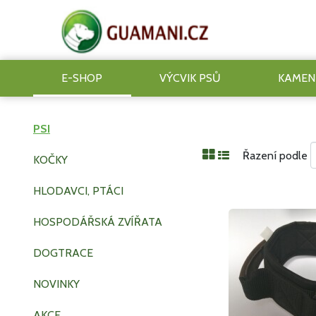
E-SHOP
VÝCVIK PSŮ
KAMEN
PSI
Řazení podle
KOČKY
HLODAVCI, PTÁCI
HOSPODÁŘSKÁ ZVÍŘATA
DOGTRACE
NOVINKY
AKCE