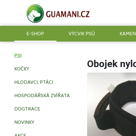
E-SHOP
VÝCVIK PSŮ
KAMEN
PSI
Obojek nyl
KOČKY
HLODAVCI, PTÁCI
HOSPODÁŘSKÁ ZVÍŘATA
DOGTRACE
NOVINKY
AKCE