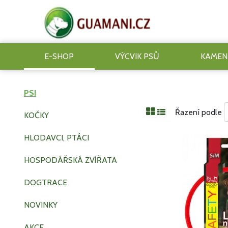
E-SHOP
VÝCVIK PSŮ
KAMEN
PSI
Řazení podle
KOČKY
HLODAVCI, PTÁCI
HOSPODÁŘSKÁ ZVÍŘATA
DOGTRACE
NOVINKY
AKCE