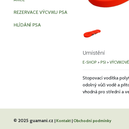
REZERVACE VÝCVIKU PSA
HLÍDÁNÍ PSA
Umístění
E-SHOP
>
PSI
>
VÝCVIKOVÉ
Stopovací vodítka polyt
odolný vůči vodě a přit
vhodná pro střední a v
© 2025 guamani.cz
|
Kontakt
|
Obchodní podmínky