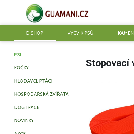
E-SHOP
VÝCVIK PSŮ
KAMEN
PSI
Stopovací
KOČKY
HLODAVCI, PTÁCI
HOSPODÁŘSKÁ ZVÍŘATA
DOGTRACE
NOVINKY
AKCE