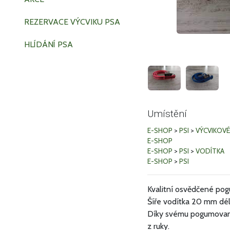
REZERVACE VÝCVIKU PSA
HLÍDÁNÍ PSA
Umístění
E-SHOP
>
PSI
>
VÝCVIKOVÉ
E-SHOP
E-SHOP
>
PSI
>
VODÍTKA
E-SHOP
>
PSI
Kvalitní osvědčené po
Šíře vodítka 20 mm dél
Díky svému pogumovaném
z ruky.