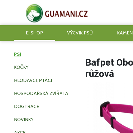
E-SHOP
VÝCVIK PSŮ
KAMEN
PSI
Bafpet Ob
KOČKY
růžová
HLODAVCI, PTÁCI
HOSPODÁŘSKÁ ZVÍŘATA
DOGTRACE
NOVINKY
AKCE