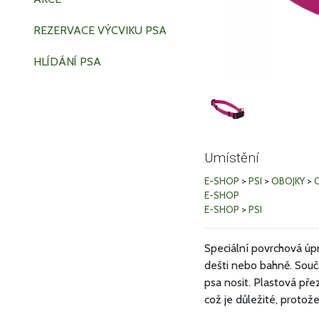
REZERVACE VÝCVIKU PSA
HLÍDÁNÍ PSA
Umístění
E-SHOP
>
PSI
>
OBOJKY
>
O
E-SHOP
E-SHOP
>
PSI
Speciální povrchová úpra
dešti nebo bahně. Souč
psa nosit. Plastová př
což je důležité, protože