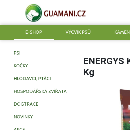
E-SHOP
VÝCVIK PSŮ
KAMEN
PSI
ENERGYS Kl
KOČKY
Kg
HLODAVCI, PTÁCI
HOSPODÁŘSKÁ ZVÍŘATA
DOGTRACE
NOVINKY
AKCE