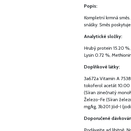
Popis:
Kompletní krmná směs. 
snášky. Směs poskytuje
Analytické složky:
Hrubý protein 15.20 %,
Lysin 0.72 %, Methioni
Doplňkové látky:
3a672a Vitamin A 7538.0
tokoferol acetát 10.00
(Síran zinečnatý mono
Železo-Fe (Síran želez
mg/kg, 3b201 Jód-I (jod
Doporučené dávkován
Podávejte ad libitně. 