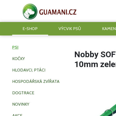
E-SHOP
VÝCVIK PSŮ
KAMEN
PSI
Nobby SOFT
KOČKY
10mm zele
HLODAVCI, PTÁCI
HOSPODÁŘSKÁ ZVÍŘATA
DOGTRACE
NOVINKY
AKCE