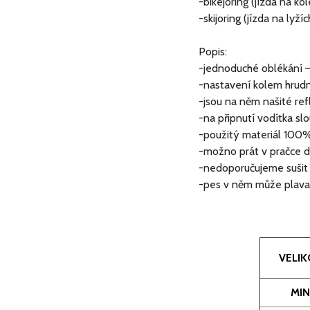
-bikejoring (jízda na k
-skijoring (jízda na lyž
Popis:
-jednoduché oblékání –
-nastavení kolem hrud
-jsou na něm našité ref
-na připnutí vodítka sl
-použitý materiál 100
-možno prát v pračce 
-nedoporučujeme sušit 
-pes v něm může plavat
VELI
MINI