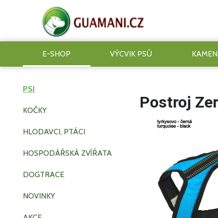
E-SHOP
VÝCVIK PSŮ
KAMEN
PSI
Postroj Ze
KOČKY
HLODAVCI, PTÁCI
HOSPODÁŘSKÁ ZVÍŘATA
DOGTRACE
NOVINKY
AKCE