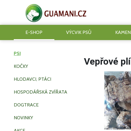
E-SHOP
VÝCVIK PSŮ
KAMEN
PSI
Vepřové pl
KOČKY
HLODAVCI, PTÁCI
HOSPODÁŘSKÁ ZVÍŘATA
DOGTRACE
NOVINKY
AKCE