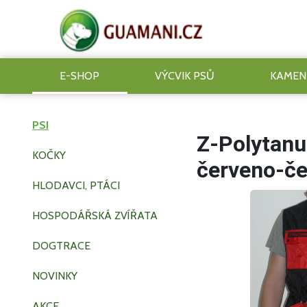
E-SHOP
VÝCVIK PSŮ
KAMEN
PSI
Z-Polytanu
KOČKY
červeno-če
HLODAVCI, PTÁCI
HOSPODÁŘSKÁ ZVÍŘATA
DOGTRACE
NOVINKY
AKCE